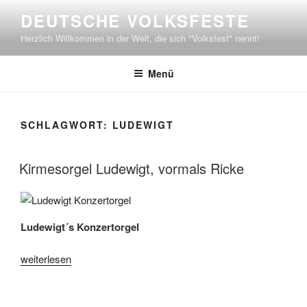
Zum
DEUTSCHE VOLKSFESTE
Inhalt
Herzlich Willkommen in der Welt, die sich "Volksfest" nennt!
springen
Menü
SCHLAGWORT:
LUDEWIGT
Kirmesorgel Ludewigt, vormals Ricke
Ludewigt´s Konzertorgel
„Kirmesorgel
weiterlesen
Ludewigt,
vormals