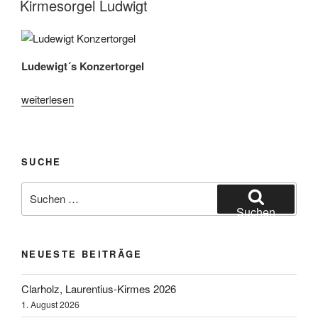
Ricke“
Kirmesorgel Ludwigt
Ludewigt´s Konzertorgel
„Kirmesorgel
weiterlesen
Ludwigt“
SUCHE
Suchen
nach:
Suchen
NEUESTE BEITRÄGE
Clarholz, Laurentius-Kirmes 2026
1. August 2026