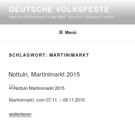
Zum
DEUTSCHE VOLKSFESTE
Inhalt
Herzlich Willkommen in der Welt, die sich "Volksfest" nennt!
springen
Menü
SCHLAGWORT:
MARTINIMARKT
Nottuln, Martinimarkt 2015
Martinimarkt, vom 07.11. – 09.11.2015
„Nottuln,
weiterlesen
Martinimarkt
2015“