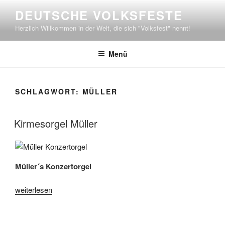
Zum
DEUTSCHE VOLKSFESTE
Inhalt
Herzlich Willkommen in der Welt, die sich "Volksfest" nennt!
springen
Menü
SCHLAGWORT:
MÜLLER
Kirmesorgel Müller
Müller´s Konzertorgel
„Kirmesorgel
weiterlesen
Müller“