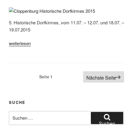
2016“
5. Historische Dorfkirmes, vom 11.07. – 12.07. und 18.07. –
19.07.2015
„Cloppenburg
weiterlesen
Museumsdorf,
5.
Historische
Dorfkirmes
Seitennummerierung
Seite
1
Nächste Seite
2015“
der
Beiträge
SUCHE
Suchen
nach:
Suchen