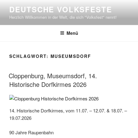
Zum
DEUTSCHE VOLKSFESTE
Inhalt
Herzlich Willkommen in der Welt, die sich "Volksfest" nennt!
springen
Menü
SCHLAGWORT:
MUSEUMSDORF
Cloppenburg, Museumsdorf, 14.
Historische Dorfkirmes 2026
14. Historische Dorfkirmes, vom 11.07. – 12.07. & 18.07. –
19.07.2026
90 Jahre Raupenbahn