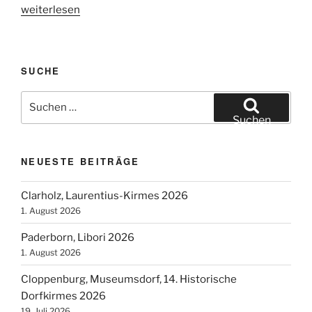
„Leek
weiterlesen
(NL),
Landgoed
Nienoord,
SUCHE
Draaiorgeldag
2019“
Suchen
nach:
Suchen
NEUESTE BEITRÄGE
Clarholz, Laurentius-Kirmes 2026
1. August 2026
Paderborn, Libori 2026
1. August 2026
Cloppenburg, Museumsdorf, 14. Historische
Dorfkirmes 2026
19. Juli 2026