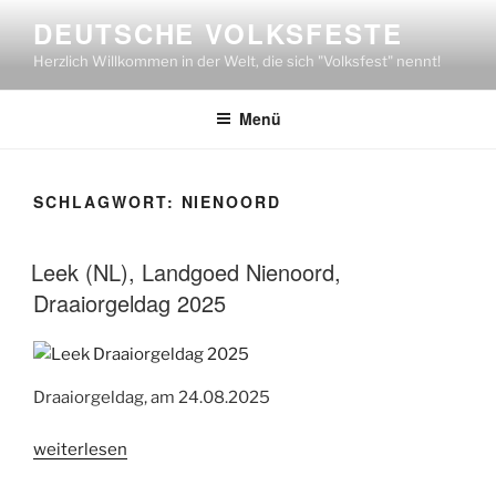
Zum
DEUTSCHE VOLKSFESTE
Inhalt
Herzlich Willkommen in der Welt, die sich "Volksfest" nennt!
springen
Menü
SCHLAGWORT:
NIENOORD
Leek (NL), Landgoed Nienoord,
Draaiorgeldag 2025
Draaiorgeldag, am 24.08.2025
„Leek
weiterlesen
(NL),