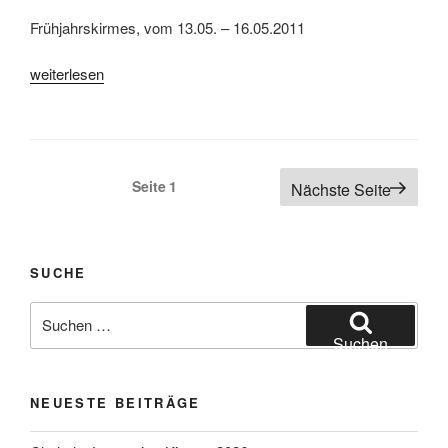
Frühjahrskirmes, vom 13.05. – 16.05.2011
„Ochtrup,
weiterlesen
Frühjahrskirmes
2011“
Seitennummerierung
Seite
1
Nächste Seite
der
Beiträge
SUCHE
Suchen
nach:
Suchen
NEUESTE BEITRÄGE