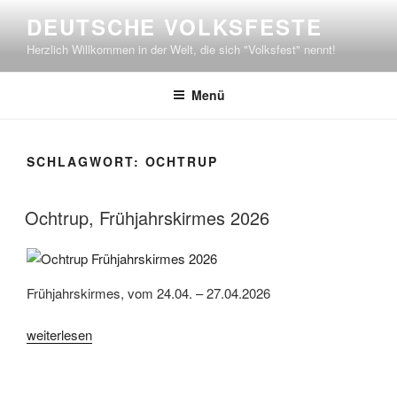
Zum
DEUTSCHE VOLKSFESTE
Inhalt
Herzlich Willkommen in der Welt, die sich "Volksfest" nennt!
springen
Menü
SCHLAGWORT:
OCHTRUP
Ochtrup, Frühjahrskirmes 2026
Frühjahrskirmes, vom 24.04. – 27.04.2026
„Ochtrup,
weiterlesen
Frühjahrskirmes
2026“