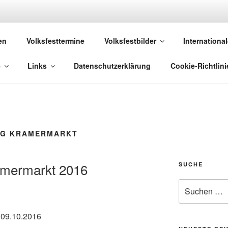
 VOLKSFESTE
en
Volksfesttermine
Volksfestbilder
International
 die sich "Volksfest" nennt!
e
Links
Datenschutzerklärung
Cookie-Richtlini
G KRAMERMARKT
amermarkt 2016
SUCHE
Suchen
nach:
 09.10.2016