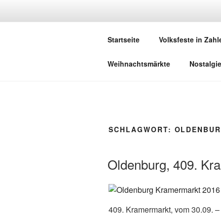
Zum
Inhalt
DEUTSCHE
springen
Startseite
Volksfeste in Zahl
Herzlich Willkommen in der Welt,
Weihnachtsmärkte
Nostalgi
SCHLAGWORT:
OLDENBUR
Oldenburg, 409. Kr
409. Kramermarkt, vom 30.09. –