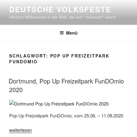
Zum
DEUTSCHE VOLKSFESTE
Inhalt
Herzlich Willkommen in der Welt, die sich "Volksfest" nennt!
springen
Menü
SCHLAGWORT:
POP UP FREIZEITPARK
FUNDOMIO
Dortmund, Pop Up Freizeitpark FunDOmio
2020
Pop Up Freizeitpark FunDOmio, vom 25.06. – 11.08.2020
„Dortmund,
weiterlesen
Pop