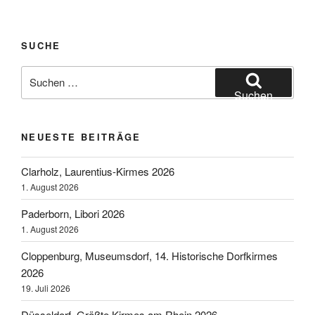
Up
Freizeitpark
SUCHE
FunDOmio
2020“
Suchen
nach:
Suchen
NEUESTE BEITRÄGE
Clarholz, Laurentius-Kirmes 2026
1. August 2026
Paderborn, Libori 2026
1. August 2026
Cloppenburg, Museumsdorf, 14. Historische Dorfkirmes
2026
19. Juli 2026
Düsseldorf, Größte Kirmes am Rhein 2026