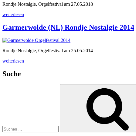
Rondje Nostalgie, Orgelfestival am 27.05.2018
„Garmerwolde
weiterlesen
(NL)
Rondje
Garmerwolde (NL) Rondje Nostalgie 2014
Nostalgie
2018“
Rondje Nostalgie, Orgelfestival am 25.05.2014
„Garmerwolde
weiterlesen
(NL)
Rondje
Suche
Nostalgie
2014“
Suchen
nach: