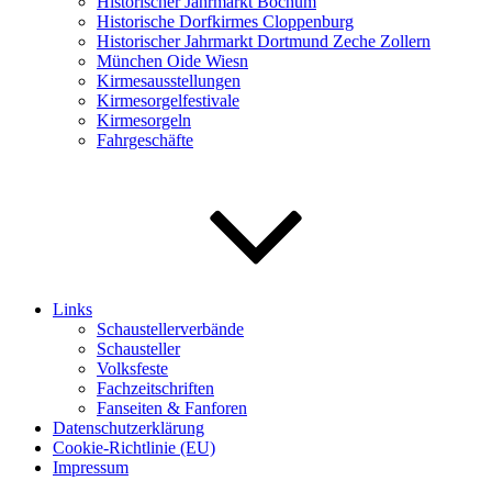
Historischer Jahrmarkt Bochum
Historische Dorfkirmes Cloppenburg
Historischer Jahrmarkt Dortmund Zeche Zollern
München Oide Wiesn
Kirmesausstellungen
Kirmesorgelfestivale
Kirmesorgeln
Fahrgeschäfte
Links
Schaustellerverbände
Schausteller
Volksfeste
Fachzeitschriften
Fanseiten & Fanforen
Datenschutzerklärung
Cookie-Richtlinie (EU)
Impressum