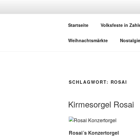
Zum
Inhalt
DEUTSCHE
springen
Startseite
Volksfeste in Zahl
Herzlich Willkommen in der Welt,
Weihnachtsmärkte
Nostalgi
SCHLAGWORT:
ROSAI
Kirmesorgel Rosai
Rosai´s Konzertorgel