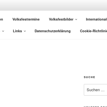
 VOLKSFESTE
en
Volksfesttermine
Volksfestbilder
International
 die sich "Volksfest" nennt!
e
Links
Datenschutzerklärung
Cookie-Richtlini
SUCHE
Suchen
nach: