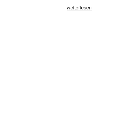
„Kirmesorgel
weiterlesen
Rosai“