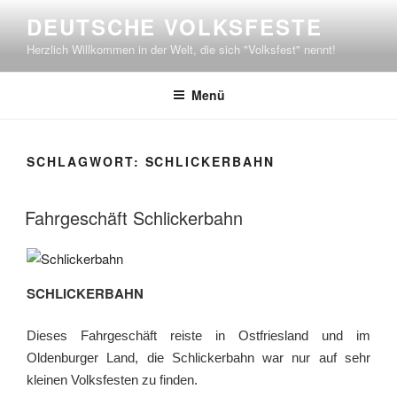
Zum
DEUTSCHE VOLKSFESTE
Inhalt
Herzlich Willkommen in der Welt, die sich "Volksfest" nennt!
springen
Menü
SCHLAGWORT:
SCHLICKERBAHN
Fahrgeschäft Schlickerbahn
SCHLICKERBAHN
Dieses Fahrgeschäft reiste in Ostfriesland und im
Oldenburger Land, die Schlickerbahn war nur auf sehr
kleinen Volksfesten zu finden.