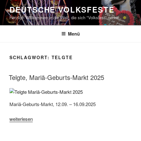
Zum
DEUTSCHE VOLKSFESTE
Inhalt
Herzlich Willkommen in der Welt, die sich "Volksfest" nennt!
springen
Menü
SCHLAGWORT:
TELGTE
Telgte, Mariä-Geburts-Markt 2025
Mariä-Geburts-Markt, 12.09. – 16.09.2025
„Telgte,
weiterlesen
Mariä-
Geburts-