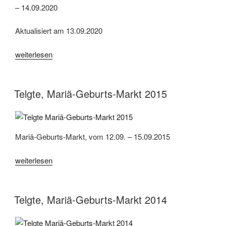
– 14.09.2020
Aktualisiert am 13.09.2020
„Telgte,
weiterlesen
Pop
Up
Freizeitpark
Telgte, Mariä-Geburts-Markt 2015
Mega-
Fun,
der
Mariä-Geburts-Markt, vom 12.09. – 15.09.2015
Kirmespark
2020“
„Telgte,
weiterlesen
Mariä-
Geburts-
Markt
Telgte, Mariä-Geburts-Markt 2014
2015“