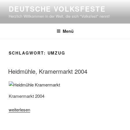
Zum
DEUTSCHE VOLKSFESTE
Inhalt
Herzlich Willkommen in der Welt, die sich "Volksfest" nennt!
springen
Menü
SCHLAGWORT:
UMZUG
Heidmühle, Kramermarkt 2004
Kramermarkt 2004
„Heidmühle,
weiterlesen
Kramermarkt
2004“