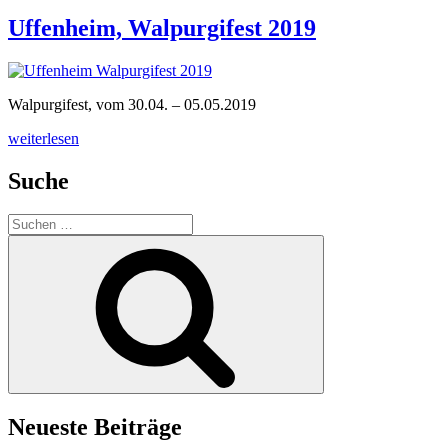
Walpurgifest
2022“
Uffenheim, Walpurgifest 2019
Walpurgifest, vom 30.04. – 05.05.2019
„Uffenheim,
weiterlesen
Walpurgifest
2019“
Suche
Suchen
nach:
Suchen
Neueste Beiträge