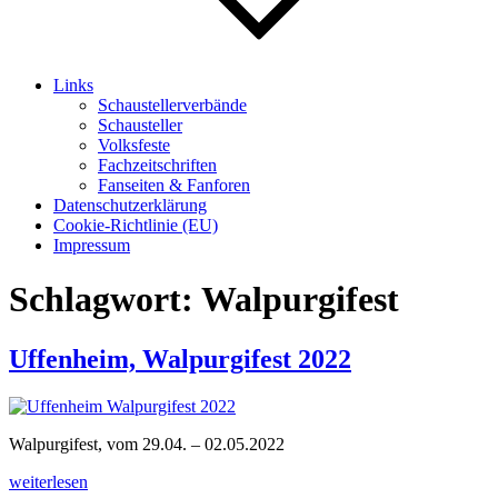
Links
Schaustellerverbände
Schausteller
Volksfeste
Fachzeitschriften
Fanseiten & Fanforen
Datenschutzerklärung
Cookie-Richtlinie (EU)
Impressum
Schlagwort:
Walpurgifest
Uffenheim, Walpurgifest 2022
Walpurgifest, vom 29.04. – 02.05.2022
„Uffenheim,
weiterlesen