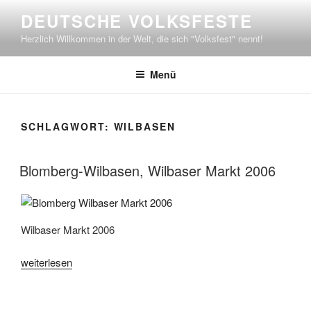
Zum
DEUTSCHE VOLKSFESTE
Inhalt
Herzlich Willkommen in der Welt, die sich "Volksfest" nennt!
springen
Menü
SCHLAGWORT:
WILBASEN
Blomberg-Wilbasen, Wilbaser Markt 2006
Wilbaser Markt 2006
„Blomberg-
weiterlesen
Wilbasen,
Wilbaser