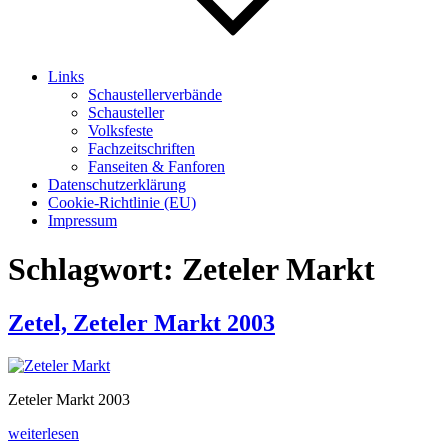
Links
Schaustellerverbände
Schausteller
Volksfeste
Fachzeitschriften
Fanseiten & Fanforen
Datenschutzerklärung
Cookie-Richtlinie (EU)
Impressum
Schlagwort:
Zeteler Markt
Zetel, Zeteler Markt 2003
Zeteler Markt 2003
„Zetel,
weiterlesen