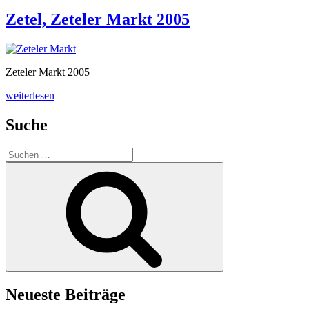
Zeteler
Markt
Zetel, Zeteler Markt 2005
2003“
Zeteler Markt 2005
„Zetel,
weiterlesen
Zeteler
Markt
Suche
2005“
Suchen
nach:
Suchen
Neueste Beiträge