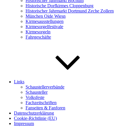
Historischer Jahrmarkt Bochum
Historische Dorfkirmes Cloppenburg
Historischer Jahrmarkt Dortmund Zeche Zollern
München Oide Wiesn
Kirmesausstellungen
Kirmesorgelfestivale
Kirmesorgeln
Fahrgeschäfte
Links
Schaustellerverbände
Schausteller
Volksfeste
Fachzeitschriften
Fanseiten & Fanforen
Datenschutzerklärung
Cookie-Richtlinie (EU)
Impressum