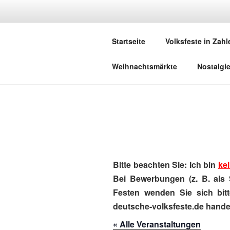
Zum
Inhalt
DEUTSCHE
springen
Startseite
Volksfeste in Zahl
Herzlich Willkommen in der Welt,
Weihnachtsmärkte
Nostalgi
Bitte beachten Sie: Ich bin
kei
Bei Bewerbungen (z. B. als 
Festen wenden Sie sich bitt
deutsche-volksfeste.de handel
« Alle Veranstaltungen