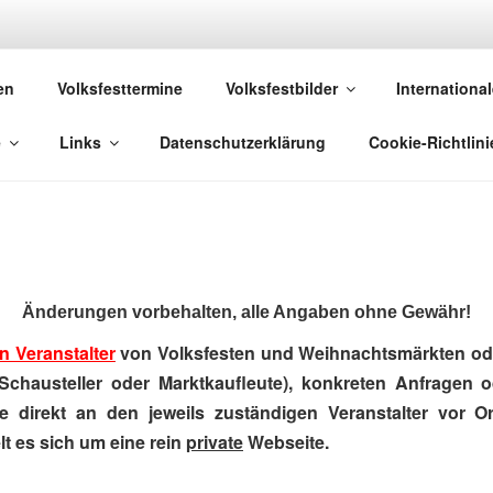
 VOLKSFESTE
en
Volksfesttermine
Volksfestbilder
International
 die sich "Volksfest" nennt!
e
Links
Datenschutzerklärung
Cookie-Richtlini
Änderungen vorbehalten, alle Angaben ohne Gewähr!
n Veranstalter
von Volksfesten und Weihnachtsmärkten ode
Schausteller oder Marktkaufleute), konkreten Anfragen 
e direkt an den jeweils zuständigen Veranstalter vor Ort
t es sich um eine rein
private
Webseite.