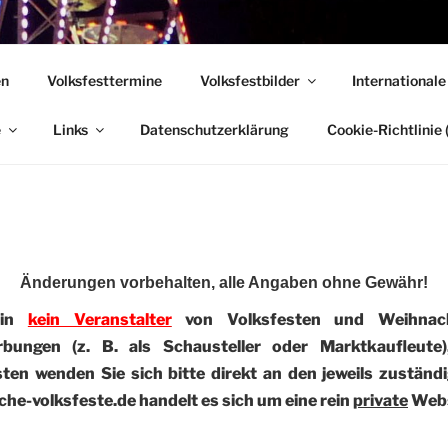
 VOLKSFESTE
en
Volksfesttermine
Volksfestbilder
Internationale
, die sich "Volksfest" nennt!
e
Links
Datenschutzerklärung
Cookie-Richtlinie 
Änderungen vorbehalten, alle Angaben ohne Gewähr!
bin
kein Veranstalter
von Volksfesten und Weihnach
rbungen (z. B. als Schausteller oder Marktkaufleute
en wenden Sie sich bitte direkt an den jeweils zuständi
he-volksfeste.de handelt es sich um eine rein
private
Webs