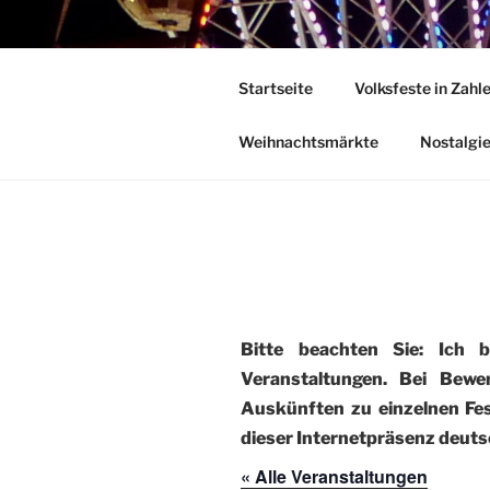
Zum
Inhalt
DEUTSCHE
springen
Startseite
Volksfeste in Zahl
Herzlich Willkommen in der Welt
Weihnachtsmärkte
Nostalgi
Bitte beachten Sie: Ich 
Veranstaltungen. Bei Bewe
Auskünften zu einzelnen Fest
dieser Internetpräsenz deutsc
« Alle Veranstaltungen