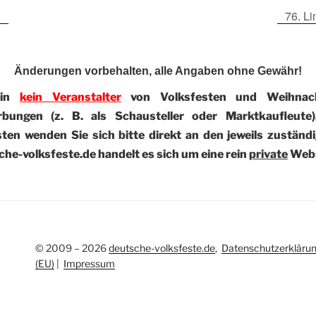
n
76. L
Änderungen vorbehalten, alle Angaben ohne Gewähr!
bin
kein Veranstalter
von Volksfesten und Weihnach
rbungen (z. B. als Schausteller oder Marktkaufleute
en wenden Sie sich bitte direkt an den jeweils zuständi
he-volksfeste.de handelt es sich um eine rein
private
Webs
© 2009 – 2026
deutsche-volksfeste.de
,
Datenschutzerkläru
(EU)
|
Impressum