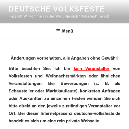
Zum
DEUTSCHE VOLKSFESTE
Inhalt
Herzlich Willkommen in der Welt, die sich "Volksfest" nennt!
springen
Menü
Änderungen vorbehalten, alle Angaben ohne Gewähr!
Bitte beachten Sie: Ich bin
kein Veranstalter
von
Volksfesten und Weihnachtsmärkten oder ähnlichen
Veranstaltungen. Bei Bewerbungen (z. B. als
Schausteller oder Marktkaufleute), konkreten Anfragen
oder Auskünften zu einzelnen Festen wenden Sie sich
bitte direkt an den jeweils zuständigen Veranstalter vor
Ort. Bei dieser Internetpräsenz deutsche-volksfeste.de
handelt es sich um eine rein
private
Webseite.