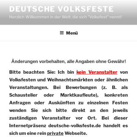
Zum
DEUTSCHE VOLKSFESTE
Inhalt
Herzlich Willkommen in der Welt, die sich "Volksfest" nennt!
springen
Menü
Änderungen vorbehalten, alle Angaben ohne Gewähr!
Bitte beachten Sie: Ich bin
kein Veranstalter
von
Volksfesten und Weihnachtsmärkten oder ähnlichen
Veranstaltungen. Bei Bewerbungen (z. B. als
Schausteller oder Marktkaufleute), konkreten
Anfragen oder Auskünften zu einzelnen Festen
wenden Sie sich bitte direkt an den jeweils
zuständigen Veranstalter vor Ort. Bei dieser
Internetpräsenz deutsche-volksfeste.de handelt es
sich um eine rein
private
Webseite.