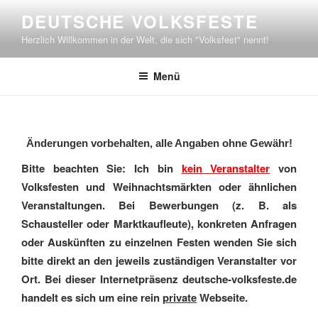
Zum
DEUTSCHE VOLKSFESTE
Inhalt
Herzlich Willkommen in der Welt, die sich "Volksfest" nennt!
springen
Menü
Änderungen vorbehalten, alle Angaben ohne Gewähr!
Bitte beachten Sie: Ich bin
kein Veranstalter
von
Volksfesten und Weihnachtsmärkten oder ähnlichen
Veranstaltungen. Bei Bewerbungen (z. B. als
Schausteller oder Marktkaufleute), konkreten Anfragen
oder Auskünften zu einzelnen Festen wenden Sie sich
bitte direkt an den jeweils zuständigen Veranstalter vor
Ort. Bei dieser Internetpräsenz deutsche-volksfeste.de
handelt es sich um eine rein
private
Webseite.