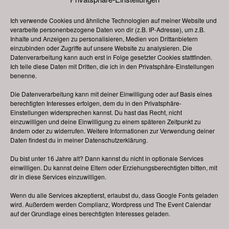
Veranstaltungskategorie:
2018
Ich verwende Cookies und ähnliche Technologien auf meiner Website und
verarbeite personenbezogene Daten von dir (z.B. IP-Adresse), um z.B.
Inhalte und Anzeigen zu personalisieren, Medien von Drittanbietern
Frühlingsfest, Mühlhausen
Frühlingsfest, Nürnberg
einzubinden oder Zugriffe auf unsere Website zu analysieren. Die
Datenverarbeitung kann auch erst in Folge gesetzter Cookies stattfinden.
Ich teile diese Daten mit Dritten, die ich in den Privatsphäre-Einstellungen
benenne.
Änderungen vorbehalten, alle Angaben ohne Gewähr!
Die Datenverarbeitung kann mit deiner Einwilligung oder auf Basis eines
Bitte beachten Sie: Ich bin
kein Veranstalter
von
berechtigten Interesses erfolgen, dem du in den Privatsphäre-
Volksfesten und Weihnachtsmärkten oder ähnlichen
Einstellungen widersprechen kannst. Du hast das Recht, nicht
einzuwilligen und deine Einwilligung zu einem späteren Zeitpunkt zu
Veranstaltungen. Bei Bewerbungen (z. B. als
ändern oder zu widerrufen. Weitere Informationen zur Verwendung deiner
Schausteller oder Marktkaufleute), konkreten Anfragen
Daten findest du in meiner
Datenschutzerklärung
.
oder Auskünften zu einzelnen Festen wenden Sie sich
Du bist unter 16 Jahre alt? Dann kannst du nicht in optionale Services
bitte direkt an den jeweils zuständigen Veranstalter vor
einwilligen. Du kannst deine Eltern oder Erziehungsberechtigten bitten, mit
Ort. Bei dieser Internetpräsenz deutsche-volksfeste.de
dir in diese Services einzuwilligen.
handelt es sich um eine rein
private
Webseite.
Wenn du alle Services akzeptierst, erlaubst du, dass Google Fonts geladen
wird. Außerdem werden Complianz, Wordpress und The Event Calendar
auf der Grundlage eines berechtigten Interesses geladen.