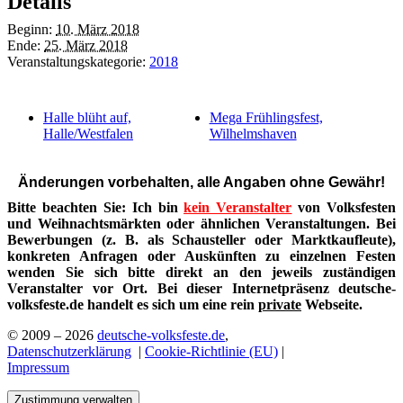
Details
Beginn:
10. März 2018
Ende:
25. März 2018
Veranstaltungskategorie:
2018
Halle blüht auf,
Mega Frühlingsfest,
Halle/Westfalen
Wilhelmshaven
Änderungen vorbehalten, alle Angaben ohne Gewähr!
Bitte beachten Sie: Ich bin
kein Veranstalter
von Volksfesten
und Weihnachtsmärkten oder ähnlichen Veranstaltungen. Bei
Bewerbungen (z. B. als Schausteller oder Marktkaufleute),
konkreten Anfragen oder Auskünften zu einzelnen Festen
wenden Sie sich bitte direkt an den jeweils zuständigen
Veranstalter vor Ort. Bei dieser Internetpräsenz deutsche-
volksfeste.de handelt es sich um eine rein
private
Webseite.
© 2009 – 2026
deutsche-volksfeste.de
,
Datenschutzerklärung
|
Cookie-Richtlinie (EU)
|
Impressum
Zustimmung verwalten