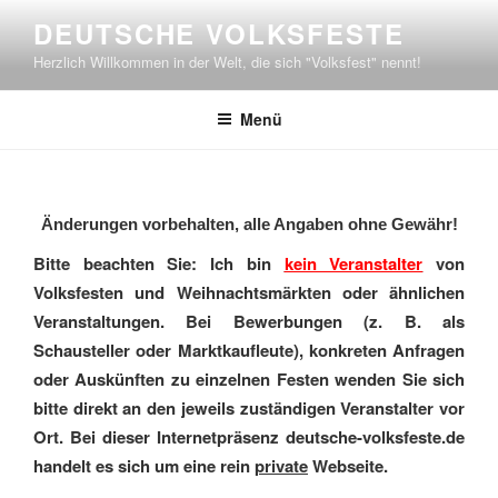
Zum
DEUTSCHE VOLKSFESTE
Inhalt
Herzlich Willkommen in der Welt, die sich "Volksfest" nennt!
springen
Menü
Änderungen vorbehalten, alle Angaben ohne Gewähr!
Bitte beachten Sie: Ich bin
kein Veranstalter
von
Volksfesten und Weihnachtsmärkten oder ähnlichen
Veranstaltungen. Bei Bewerbungen (z. B. als
Schausteller oder Marktkaufleute), konkreten Anfragen
oder Auskünften zu einzelnen Festen wenden Sie sich
bitte direkt an den jeweils zuständigen Veranstalter vor
Ort. Bei dieser Internetpräsenz deutsche-volksfeste.de
handelt es sich um eine rein
private
Webseite.