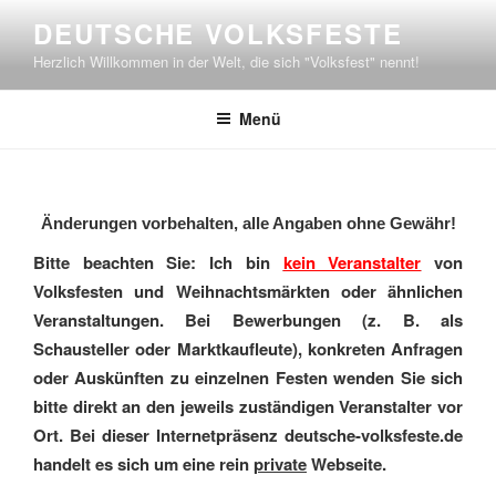
Zum
DEUTSCHE VOLKSFESTE
Inhalt
Herzlich Willkommen in der Welt, die sich "Volksfest" nennt!
springen
Menü
Änderungen vorbehalten, alle Angaben ohne Gewähr!
Bitte beachten Sie: Ich bin
kein Veranstalter
von
Volksfesten und Weihnachtsmärkten oder ähnlichen
Veranstaltungen. Bei Bewerbungen (z. B. als
Schausteller oder Marktkaufleute), konkreten Anfragen
oder Auskünften zu einzelnen Festen wenden Sie sich
bitte direkt an den jeweils zuständigen Veranstalter vor
Ort. Bei dieser Internetpräsenz deutsche-volksfeste.de
handelt es sich um eine rein
private
Webseite.