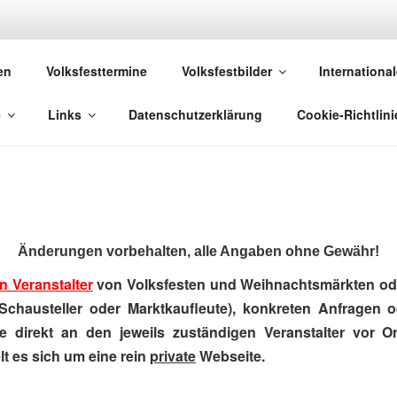
 VOLKSFESTE
en
Volksfesttermine
Volksfestbilder
International
 die sich "Volksfest" nennt!
e
Links
Datenschutzerklärung
Cookie-Richtlini
Änderungen vorbehalten, alle Angaben ohne Gewähr!
n Veranstalter
von Volksfesten und Weihnachtsmärkten ode
Schausteller oder Marktkaufleute), konkreten Anfragen 
e direkt an den jeweils zuständigen Veranstalter vor Ort
t es sich um eine rein
private
Webseite.