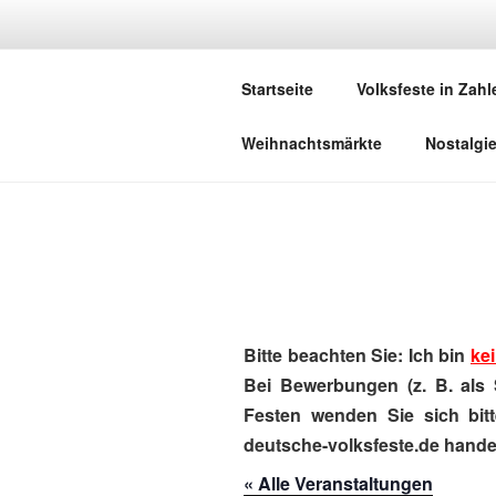
Zum
Inhalt
DEUTSCHE
springen
Startseite
Volksfeste in Zahl
Herzlich Willkommen in der Welt,
Weihnachtsmärkte
Nostalgi
Bitte beachten Sie: Ich bin
kei
Bei Bewerbungen (z. B. als 
Festen wenden Sie sich bitt
deutsche-volksfeste.de handel
« Alle Veranstaltungen