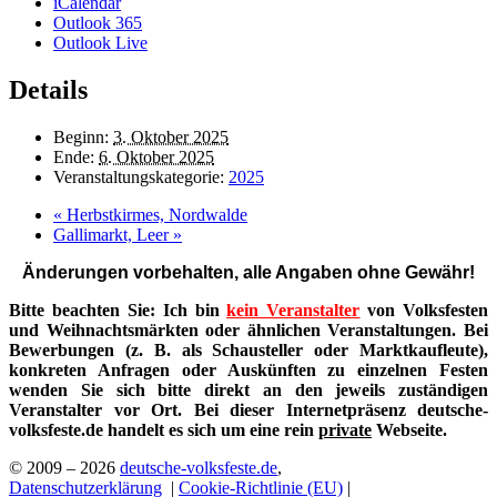
iCalendar
Outlook 365
Outlook Live
Details
Beginn:
3. Oktober 2025
Ende:
6. Oktober 2025
Veranstaltungskategorie:
2025
«
Herbstkirmes, Nordwalde
Gallimarkt, Leer
»
Änderungen vorbehalten, alle Angaben ohne Gewähr!
Bitte beachten Sie: Ich bin
kein Veranstalter
von Volksfesten
und Weihnachtsmärkten oder ähnlichen Veranstaltungen. Bei
Bewerbungen (z. B. als Schausteller oder Marktkaufleute),
konkreten Anfragen oder Auskünften zu einzelnen Festen
wenden Sie sich bitte direkt an den jeweils zuständigen
Veranstalter vor Ort. Bei dieser Internetpräsenz deutsche-
volksfeste.de handelt es sich um eine rein
private
Webseite.
© 2009 – 2026
deutsche-volksfeste.de
,
Datenschutzerklärung
|
Cookie-Richtlinie (EU)
|