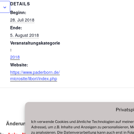
DETAILS
Beginn:
28. Juli 2018
Ende:
5. August 2018
Veranstaltungskategorie
:
2018
Website:
https://www.paderborn.de/
microsite/libori/index.php
Privatsp
Ich verwende Cookies und ähnliche Technologien auf meiner 
Änderungen vorbehalten, alle Angaben ohne Gewähr!
Adresse), um z.B. Inhalte und Anzeigen zu personalisieren, 
zu analysieren. Die Datenverarbeitung kann auch erst in Folge