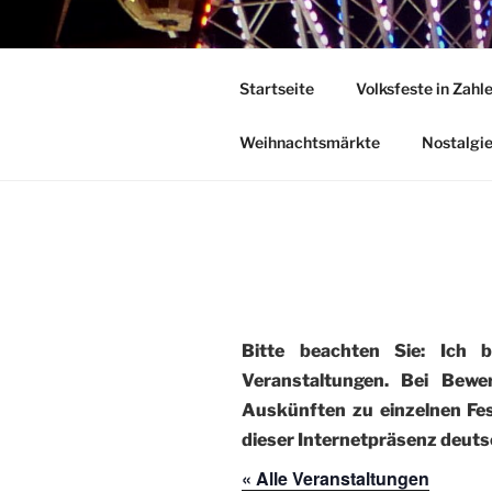
Zum
Inhalt
DEUTSCHE
springen
Startseite
Volksfeste in Zahl
Herzlich Willkommen in der Welt
Weihnachtsmärkte
Nostalgi
Bitte beachten Sie: Ich 
Veranstaltungen. Bei Bewe
Auskünften zu einzelnen Fest
dieser Internetpräsenz deutsc
« Alle Veranstaltungen