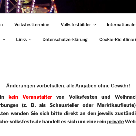
 VOLKSFESTE
en
Volksfesttermine
Volksfestbilder
Internationale
, die sich "Volksfest" nennt!
e
Links
Datenschutzerklärung
Cookie-Richtlinie 
Änderungen vorbehalten, alle Angaben ohne Gewähr!
bin
kein Veranstalter
von Volksfesten und Weihnach
rbungen (z. B. als Schausteller oder Marktkaufleute
en wenden Sie sich bitte direkt an den jeweils zuständi
he-volksfeste.de handelt es sich um eine rein
private
Webs