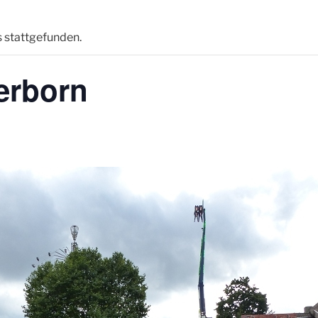
s stattgefunden.
erborn