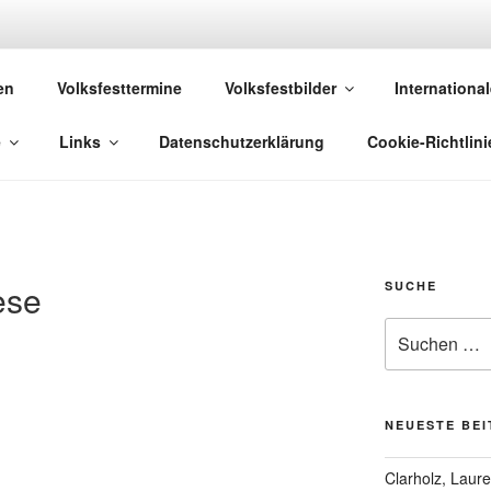
 VOLKSFESTE
en
Volksfesttermine
Volksfestbilder
International
 die sich "Volksfest" nennt!
e
Links
Datenschutzerklärung
Cookie-Richtlini
ese
SUCHE
Suchen
nach:
NEUESTE BE
Clarholz, Laur