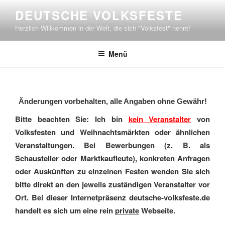
Zum
DEUTSCHE VOLKSFESTE
Inhalt
Herzlich Willkommen in der Welt, die sich "Volksfest" nennt!
springen
Menü
Änderungen vorbehalten, alle Angaben ohne Gewähr!
Bitte beachten Sie: Ich bin
kein Veranstalter
von
Volksfesten und Weihnachtsmärkten oder ähnlichen
Veranstaltungen. Bei Bewerbungen (z. B. als
Schausteller oder Marktkaufleute), konkreten Anfragen
oder Auskünften zu einzelnen Festen wenden Sie sich
bitte direkt an den jeweils zuständigen Veranstalter vor
Ort. Bei dieser Internetpräsenz deutsche-volksfeste.de
handelt es sich um eine rein
private
Webseite.