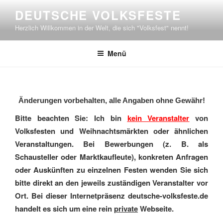
Zum
DEUTSCHE VOLKSFESTE
Inhalt
Herzlich Willkommen in der Welt, die sich "Volksfest" nennt!
springen
Menü
Änderungen vorbehalten, alle Angaben ohne Gewähr!
Bitte beachten Sie: Ich bin
kein Veranstalter
von
Volksfesten und Weihnachtsmärkten oder ähnlichen
Veranstaltungen. Bei Bewerbungen (z. B. als
Schausteller oder Marktkaufleute), konkreten Anfragen
oder Auskünften zu einzelnen Festen wenden Sie sich
bitte direkt an den jeweils zuständigen Veranstalter vor
Ort. Bei dieser Internetpräsenz deutsche-volksfeste.de
handelt es sich um eine rein
private
Webseite.