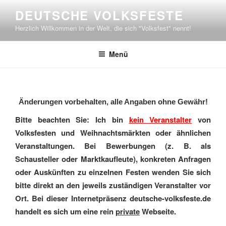
Zum
DEUTSCHE VOLKSFESTE
Inhalt
Herzlich Willkommen in der Welt, die sich "Volksfest" nennt!
springen
Menü
Änderungen vorbehalten, alle Angaben ohne Gewähr!
Bitte beachten Sie: Ich bin
kein Veranstalter
von
Volksfesten und Weihnachtsmärkten oder ähnlichen
Veranstaltungen. Bei Bewerbungen (z. B. als
Schausteller oder Marktkaufleute), konkreten Anfragen
oder Auskünften zu einzelnen Festen wenden Sie sich
bitte direkt an den jeweils zuständigen Veranstalter vor
Ort. Bei dieser Internetpräsenz deutsche-volksfeste.de
handelt es sich um eine rein
private
Webseite.