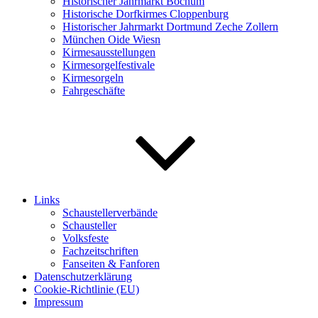
Historischer Jahrmarkt Bochum
Historische Dorfkirmes Cloppenburg
Historischer Jahrmarkt Dortmund Zeche Zollern
München Oide Wiesn
Kirmesausstellungen
Kirmesorgelfestivale
Kirmesorgeln
Fahrgeschäfte
Links
Schaustellerverbände
Schausteller
Volksfeste
Fachzeitschriften
Fanseiten & Fanforen
Datenschutzerklärung
Cookie-Richtlinie (EU)
Impressum