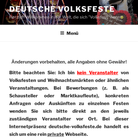
Zum
DEUTSCHE VOLKSFESTE
Inhalt
Herzlich Willkommen in der Welt, die sich "Volksfest" nennt!
springen
Menü
Änderungen vorbehalten, alle Angaben ohne Gewähr!
Bitte beachten Sie: Ich bin
kein Veranstalter
von
Volksfesten und Weihnachtsmärkten oder ähnlichen
Veranstaltungen. Bei Bewerbungen (z. B. als
Schausteller oder Marktkaufleute), konkreten
Anfragen oder Auskünften zu einzelnen Festen
wenden Sie sich bitte direkt an den jeweils
zuständigen Veranstalter vor Ort. Bei dieser
Internetpräsenz deutsche-volksfeste.de handelt es
sich um eine rein
private
Webseite.