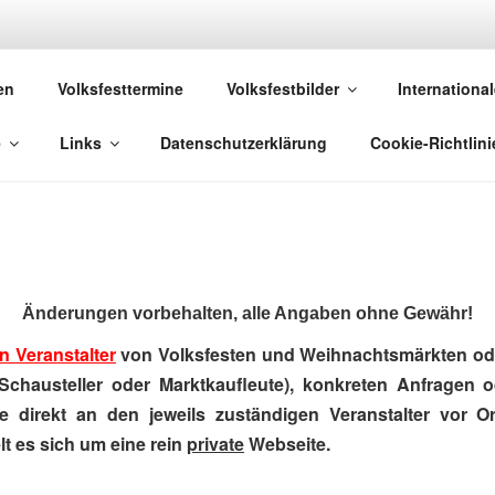
 VOLKSFESTE
en
Volksfesttermine
Volksfestbilder
International
 die sich "Volksfest" nennt!
e
Links
Datenschutzerklärung
Cookie-Richtlini
Änderungen vorbehalten, alle Angaben ohne Gewähr!
n Veranstalter
von Volksfesten und Weihnachtsmärkten ode
Schausteller oder Marktkaufleute), konkreten Anfragen 
e direkt an den jeweils zuständigen Veranstalter vor Ort
t es sich um eine rein
private
Webseite.