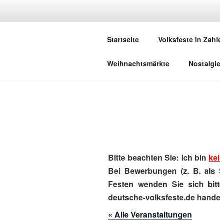
Zum
Inhalt
DEUTSCHE
springen
Startseite
Volksfeste in Zahl
Herzlich Willkommen in der Welt,
Weihnachtsmärkte
Nostalgi
Bitte beachten Sie: Ich bin
kei
Bei Bewerbungen (z. B. als 
Festen wenden Sie sich bitt
deutsche-volksfeste.de handel
« Alle Veranstaltungen