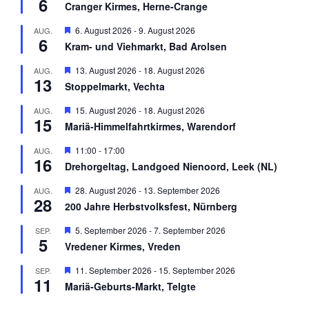
6
e
r
Cranger Kirmes, Herne-Crange
r
g
v
e
H
6. August 2026
-
9. August 2026
AUG.
o
h
6
e
r
Kram- und Viehmarkt, Bad Arolsen
o
r
g
b
v
e
H
13. August 2026
-
18. August 2026
AUG.
e
o
h
13
e
n
r
Stoppelmarkt, Vechta
o
r
g
b
v
e
H
15. August 2026
-
18. August 2026
AUG.
e
o
h
15
e
n
r
Mariä-Himmelfahrtkirmes, Warendorf
o
r
g
b
v
e
H
11:00
-
17:00
AUG.
e
o
h
16
e
n
r
Drehorgeltag, Landgoed Nienoord, Leek (NL)
o
r
g
b
v
e
H
28. August 2026
-
13. September 2026
AUG.
e
o
h
28
e
n
r
200 Jahre Herbstvolksfest, Nürnberg
o
r
g
b
v
e
H
5. September 2026
-
7. September 2026
SEP.
e
o
h
5
e
n
r
Vredener Kirmes, Vreden
o
r
g
b
v
e
H
11. September 2026
-
15. September 2026
SEP.
e
o
h
11
e
n
r
Mariä-Geburts-Markt, Telgte
o
r
g
b
v
e