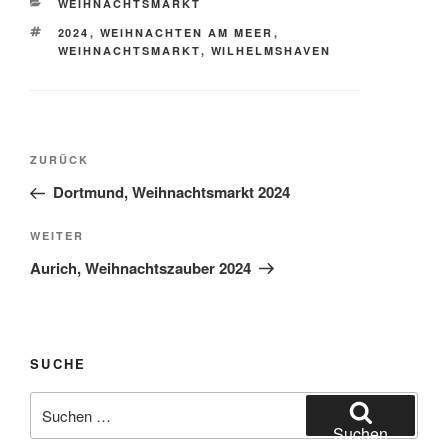
KATEGORIEN
WEIHNACHTSMARKT
SCHLAGWÖRTER
2024
,
WEIHNACHTEN AM MEER
,
WEIHNACHTSMARKT
,
WILHELMSHAVEN
Beitragsnavigation
Vorheriger
ZURÜCK
Beitrag
Dortmund, Weihnachtsmarkt 2024
Nächster
WEITER
Beitrag
Aurich, Weihnachtszauber 2024
SUCHE
Suchen
nach:
Suchen