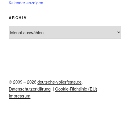
e
o
Kalender anzeigen
h
n
r
o
g
b
e
ARCHIV
e
h
n
o
Archiv
b
e
n
© 2009 – 2026
deutsche-volksfeste.de
,
Datenschutzerklärung
|
Cookie-Richtlinie (EU)
|
Impressum