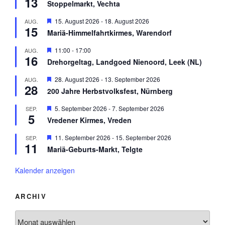
13
n
r
Stoppelmarkt, Vechta
o
r
g
b
v
e
H
15. August 2026
-
18. August 2026
AUG.
e
o
h
15
e
n
r
Mariä-Himmelfahrtkirmes, Warendorf
o
r
g
b
v
e
H
11:00
-
17:00
AUG.
e
o
h
16
e
n
r
Drehorgeltag, Landgoed Nienoord, Leek (NL)
o
r
g
b
v
e
H
28. August 2026
-
13. September 2026
AUG.
e
o
h
28
e
n
r
200 Jahre Herbstvolksfest, Nürnberg
o
r
g
b
v
e
H
5. September 2026
-
7. September 2026
SEP.
e
o
h
5
e
n
r
Vredener Kirmes, Vreden
o
r
g
b
v
e
H
11. September 2026
-
15. September 2026
SEP.
e
o
h
11
e
n
r
Mariä-Geburts-Markt, Telgte
o
r
g
b
v
e
e
o
Kalender anzeigen
h
n
r
o
g
b
e
ARCHIV
e
h
n
o
Archiv
b