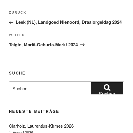
Beitragsnavigation
Vorheriger
ZURÜCK
Beitrag
Leek (NL), Landgoed Nienoord, Draaiorgeldag 2024
Nächster
WEITER
Beitrag
Telgte, Mariä-Geburts-Markt 2024
SUCHE
Suchen
nach:
Suchen
NEUESTE BEITRÄGE
Clarholz, Laurentius-Kirmes 2026
1. August 2026