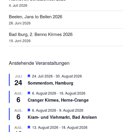
4. Juli 2026
Beelen, Jans to Beilen 2026
28. Juni 2026
Bad Iburg, 2. Benno Kirmes 2026
19. Juni 2026
Anstehende Veranstaltungen
H
24. Juli 2026
-
30. August 2026
JULI
24
e
Sommerdom, Hamburg
r
v
H
6. August 2026
-
16. August 2026
AUG.
o
6
e
r
Cranger Kirmes, Herne-Crange
r
g
v
e
H
6. August 2026
-
9. August 2026
AUG.
o
h
6
e
r
Kram- und Viehmarkt, Bad Arolsen
o
r
g
b
v
e
H
13. August 2026
-
18. August 2026
AUG.
e
o
h
e