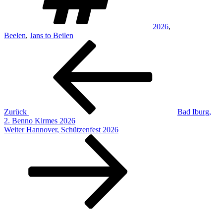
2026
,
Beelen
,
Jans to Beilen
Beitragsnavigation
Vorheriger
Beitrag
Zurück
Bad Iburg,
2. Benno Kirmes 2026
Nächster
Weiter
Hannover, Schützenfest 2026
Beitrag