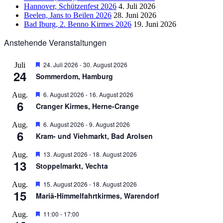
Hannover, Schützenfest 2026
4. Juli 2026
Beelen, Jans to Beilen 2026
28. Juni 2026
Bad Iburg, 2. Benno Kirmes 2026
19. Juni 2026
Anstehende Veranstaltungen
Hervorgehoben
24. Juli 2026
-
30. August 2026
Juli
24
Sommerdom, Hamburg
Hervorgehoben
6. August 2026
-
16. August 2026
Aug.
6
Cranger Kirmes, Herne-Crange
Hervorgehoben
6. August 2026
-
9. August 2026
Aug.
6
Kram- und Viehmarkt, Bad Arolsen
Hervorgehoben
13. August 2026
-
18. August 2026
Aug.
13
Stoppelmarkt, Vechta
Hervorgehoben
15. August 2026
-
18. August 2026
Aug.
15
Mariä-Himmelfahrtkirmes, Warendorf
Hervorgehoben
11:00
-
17:00
Aug.