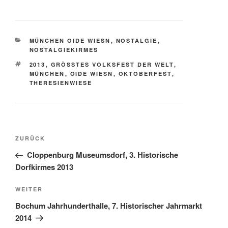
KATEGORIEN
MÜNCHEN OIDE WIESN
,
NOSTALGIE
,
NOSTALGIEKIRMES
SCHLAGWÖRTER
2013
,
GRÖSSTES VOLKSFEST DER WELT
,
MÜNCHEN
,
OIDE WIESN
,
OKTOBERFEST
,
THERESIENWIESE
Beitragsnavigation
Vorheriger
ZURÜCK
Beitrag
Cloppenburg Museumsdorf, 3. Historische
Dorfkirmes 2013
Nächster
WEITER
Beitrag
Bochum Jahrhunderthalle, 7. Historischer Jahrmarkt
2014