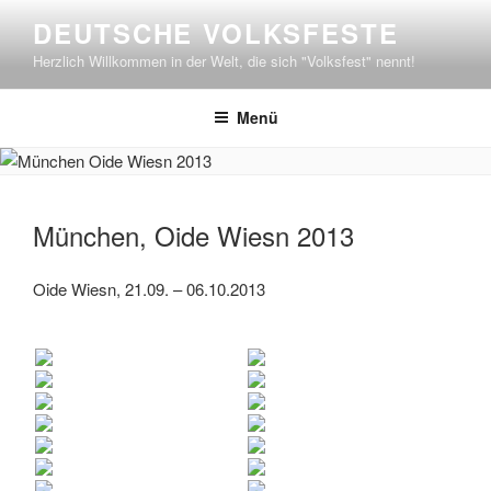
Zum
DEUTSCHE VOLKSFESTE
Inhalt
Herzlich Willkommen in der Welt, die sich "Volksfest" nennt!
springen
Menü
München, Oide Wiesn 2013
Oide Wiesn, 21.09. – 06.10.2013