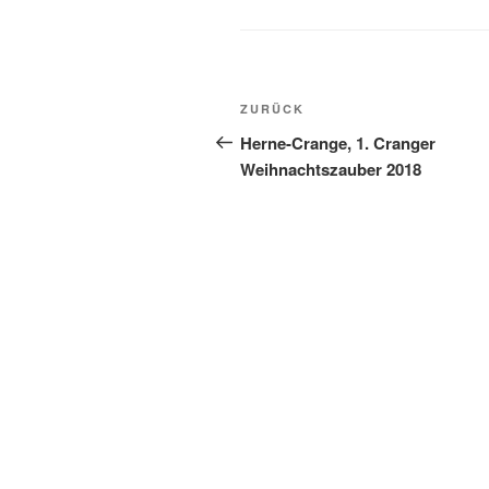
Beitragsnavigation
Vorheriger
ZURÜCK
Beitrag
Herne-Crange, 1. Cranger
Weihnachtszauber 2018