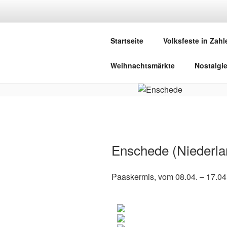
Zum
Inhalt
DEUTSCHE
springen
Startseite
Volksfeste in Zahl
Herzlich Willkommen in der Welt,
Weihnachtsmärkte
Nostalgi
Enschede (Niederla
Paaskermis, vom 08.04. – 17.0