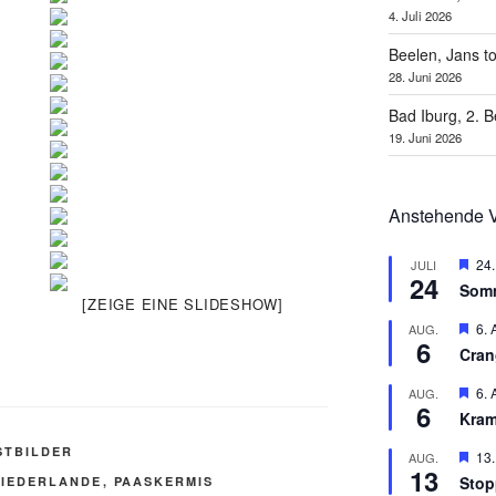
4. Juli 2026
Beelen, Jans t
28. Juni 2026
Bad Iburg, 2. 
19. Juni 2026
Anstehende V
H
24.
JULI
24
e
Som
r
[ZEIGE EINE SLIDESHOW]
v
H
6. 
AUG.
o
6
e
r
Cran
r
g
v
e
H
6. 
AUG.
o
h
6
e
r
Kram
o
r
g
b
v
e
STBILDER
H
13.
AUG.
e
o
h
13
e
n
r
Stop
NIEDERLANDE
,
PAASKERMIS
o
r