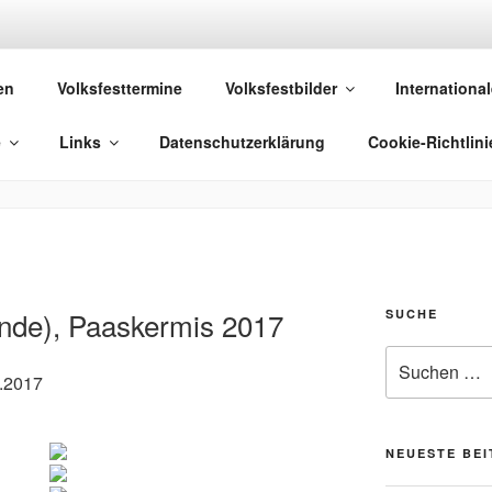
 VOLKSFESTE
en
Volksfesttermine
Volksfestbilder
International
 die sich "Volksfest" nennt!
e
Links
Datenschutzerklärung
Cookie-Richtlini
nde), Paaskermis 2017
SUCHE
Suchen
4.2017
nach:
NEUESTE BE