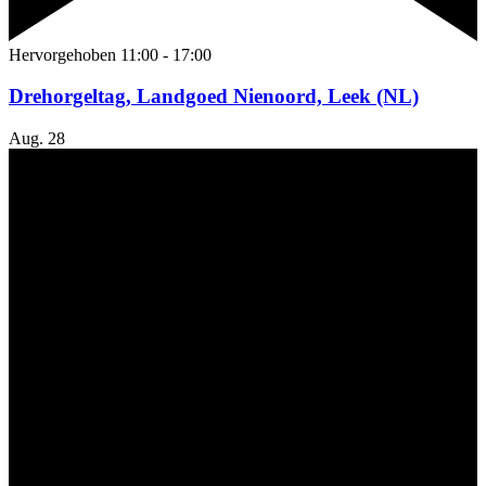
Hervorgehoben
11:00
-
17:00
Drehorgeltag, Landgoed Nienoord, Leek (NL)
Aug.
28