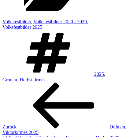
Volksfestbilder
,
Volksfestbilder 2020 - 2029
,
Volksfestbilder 2025
Schlagwörter
2025
,
Gronau
,
Herbstkirmes
Beitragsnavigation
Vorheriger
Beitrag
Zurück
Dülmen,
Viktorkirmes 2025