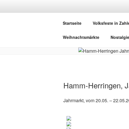
Zum
Inhalt
DEUTSCHE
springen
Startseite
Volksfeste in Zahl
Herzlich Willkommen in der Welt,
Weihnachtsmärkte
Nostalgi
Hamm-Herringen, J
Jahrmarkt, vom 20.05. – 22.05.