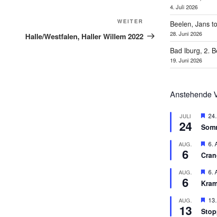
4. Juli 2026
Nächster
WEITER
Beelen, Jans t
Beitrag
28. Juni 2026
Halle/Westfalen, Haller Willem 2022
Bad Iburg, 2. 
19. Juni 2026
Anstehende V
H
24.
JULI
24
e
Som
r
v
H
6. 
AUG.
o
6
e
r
Cran
r
g
v
e
H
6. 
AUG.
o
h
6
e
r
Kram
o
r
g
b
v
e
H
13.
AUG.
e
o
h
13
e
n
r
Stop
o
r