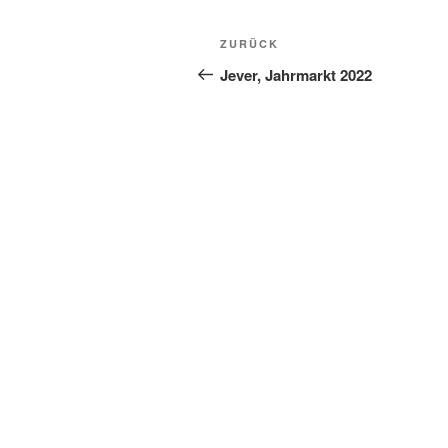
Beitragsnavigation
Vorheriger
ZURÜCK
Beitrag
Jever, Jahrmarkt 2022