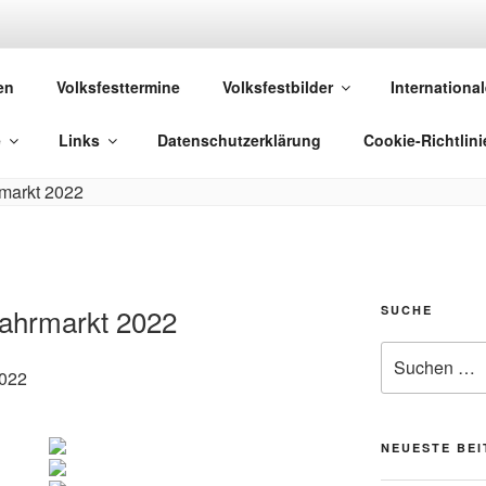
 VOLKSFESTE
en
Volksfesttermine
Volksfestbilder
International
 die sich "Volksfest" nennt!
e
Links
Datenschutzerklärung
Cookie-Richtlini
ahrmarkt 2022
SUCHE
Suchen
2022
nach:
NEUESTE BE