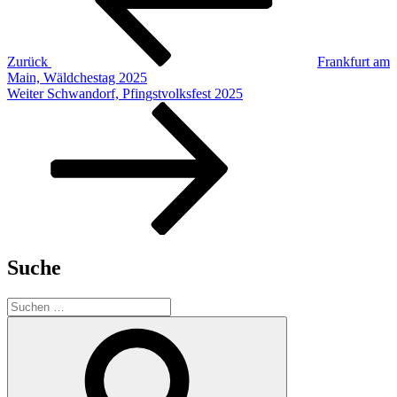
Zurück
Frankfurt am
Main, Wäldchestag 2025
Nächster
Weiter
Schwandorf, Pfingstvolksfest 2025
Beitrag
Suche
Suchen
nach:
Suchen