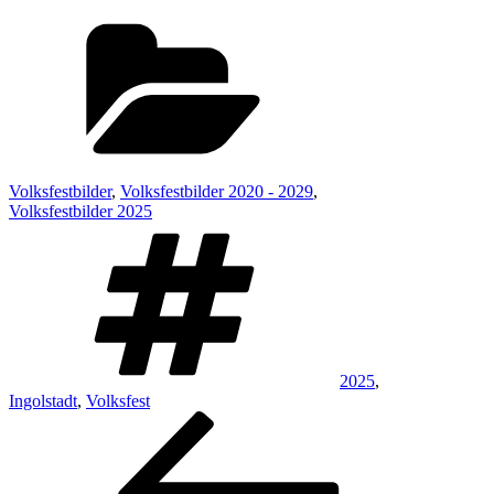
Kategorien
Volksfestbilder
,
Volksfestbilder 2020 - 2029
,
Volksfestbilder 2025
Schlagwörter
2025
,
Ingolstadt
,
Volksfest
Beitragsnavigation
Vorheriger
Beitrag