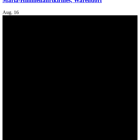
Mariä-Himmelfahrtkirmes, Warendorf
Aug.
16