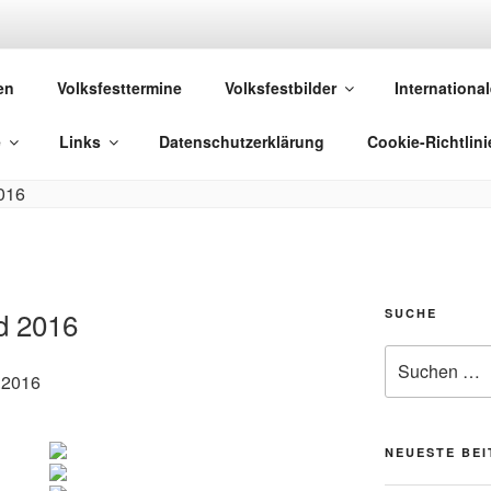
 VOLKSFESTE
en
Volksfesttermine
Volksfestbilder
International
 die sich "Volksfest" nennt!
e
Links
Datenschutzerklärung
Cookie-Richtlini
d 2016
SUCHE
Suchen
.2016
nach:
NEUESTE BE