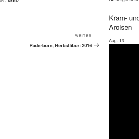
ER
,
SEND
Kram- und
Arolsen
Nächster
WEITER
Aug.
13
Beitrag
Paderborn, Herbstlibori 2016