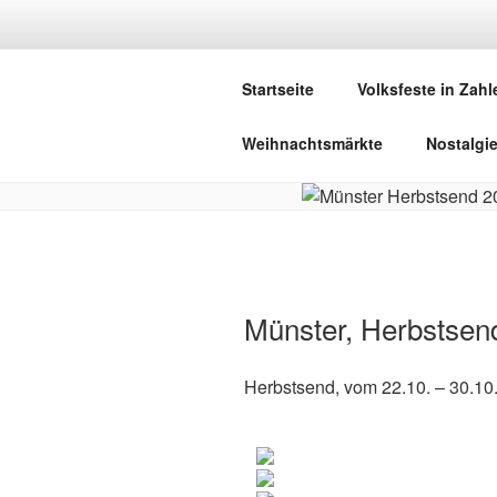
Zum
Inhalt
DEUTSCHE
springen
Startseite
Volksfeste in Zahl
Herzlich Willkommen in der Welt,
Weihnachtsmärkte
Nostalgi
Münster, Herbstsen
Herbstsend, vom 22.10. – 30.10