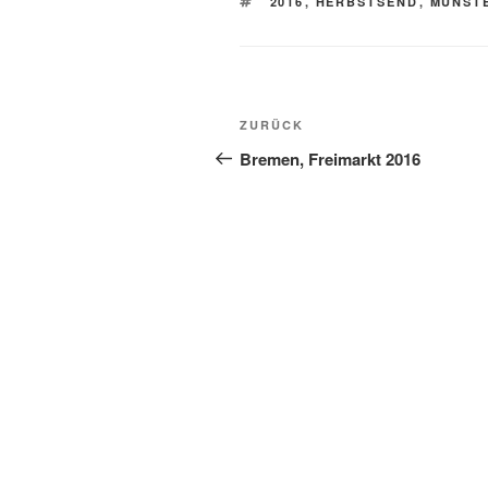
SCHLAGWÖRTER
2016
,
HERBSTSEND
,
MÜNST
Beitragsnavigation
Vorheriger
ZURÜCK
Beitrag
Bremen, Freimarkt 2016