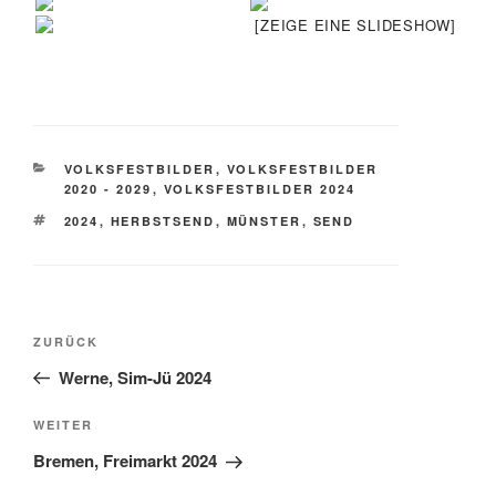
[ZEIGE EINE SLIDESHOW]
KATEGORIEN
VOLKSFESTBILDER
,
VOLKSFESTBILDER
2020 - 2029
,
VOLKSFESTBILDER 2024
SCHLAGWÖRTER
2024
,
HERBSTSEND
,
MÜNSTER
,
SEND
Beitragsnavigation
Vorheriger
ZURÜCK
Beitrag
Werne, Sim-Jü 2024
Nächster
WEITER
Beitrag
Bremen, Freimarkt 2024