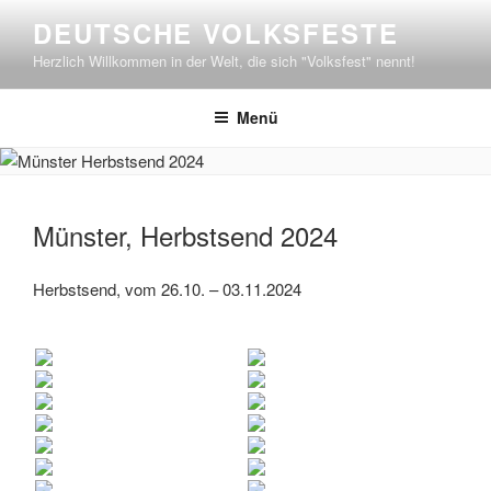
Zum
DEUTSCHE VOLKSFESTE
Inhalt
Herzlich Willkommen in der Welt, die sich "Volksfest" nennt!
springen
Menü
Münster, Herbstsend 2024
Herbstsend, vom 26.10. – 03.11.2024