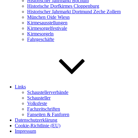
Historischer Jahrmarkt Bochum
Historische Dorfkirmes Cloppenburg
Historischer Jahrmarkt Dortmund Zeche Zollern
München Oide Wiesn
Kirmesausstellungen
Kirmesorgelfestivale
Kirmesorgeln
Fahrgeschäfte
Links
Schaustellerverbände
Schausteller
Volksfeste
Fachzeitschriften
Fanseiten & Fanforen
Datenschutzerklärung
Cookie-Richtlinie (EU)
Impressum