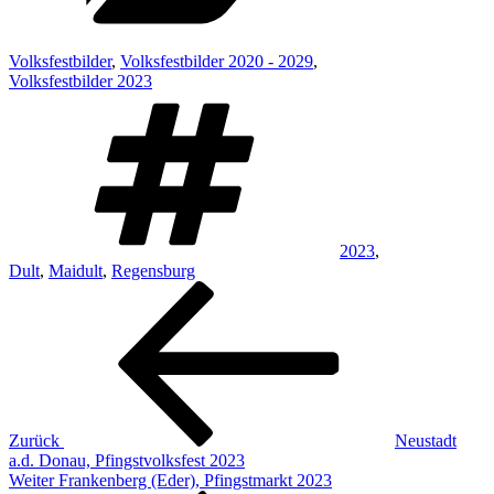
Volksfestbilder
,
Volksfestbilder 2020 - 2029
,
Volksfestbilder 2023
Schlagwörter
2023
,
Dult
,
Maidult
,
Regensburg
Beitragsnavigation
Vorheriger
Beitrag
Zurück
Neustadt
a.d. Donau, Pfingstvolksfest 2023
Nächster
Weiter
Frankenberg (Eder), Pfingstmarkt 2023