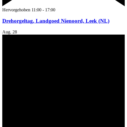
Hervorgehoben
11:00
-
17:00
Drehorgeltag, Landgoed Nienoord, Leek (NL)
Aug.
28