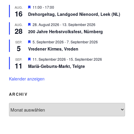
g
b
v
e
H
11:00
-
17:00
AUG.
e
o
h
16
e
n
r
Drehorgeltag, Landgoed Nienoord, Leek (NL)
o
r
g
b
v
e
H
28. August 2026
-
13. September 2026
AUG.
e
o
h
28
e
n
r
200 Jahre Herbstvolksfest, Nürnberg
o
r
g
b
v
e
H
5. September 2026
-
7. September 2026
SEP.
e
o
h
5
e
n
r
Vredener Kirmes, Vreden
o
r
g
b
v
e
H
11. September 2026
-
15. September 2026
SEP.
e
o
h
11
e
n
r
Mariä-Geburts-Markt, Telgte
o
r
g
b
v
e
e
o
Kalender anzeigen
h
n
r
o
g
b
e
ARCHIV
e
h
n
o
Archiv
b
e
n