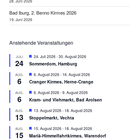
28. Juni 2026
Bad Iburg, 2. Benno Kirmes 2026
19. Juni 2026
Anstehende Veranstaltungen
H
24. Juli 2026
-
30. August 2026
JULI
24
e
Sommerdom, Hamburg
r
v
H
6. August 2026
-
16. August 2026
AUG.
o
6
e
r
Cranger Kirmes, Herne-Crange
r
g
v
e
H
6. August 2026
-
9. August 2026
AUG.
o
h
6
e
r
Kram- und Viehmarkt, Bad Arolsen
o
r
g
b
v
e
H
13. August 2026
-
18. August 2026
AUG.
e
o
h
13
e
n
r
Stoppelmarkt, Vechta
o
r
g
b
v
e
H
15. August 2026
-
18. August 2026
AUG.
e
o
h
15
e
n
r
Mariä-Himmelfahrtkirmes, Warendorf
o
r