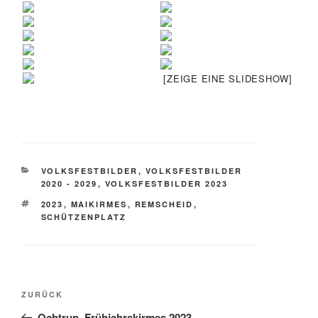
[ZEIGE EINE SLIDESHOW]
KATEGORIEN
VOLKSFESTBILDER
,
VOLKSFESTBILDER
2020 - 2029
,
VOLKSFESTBILDER 2023
SCHLAGWÖRTER
2023
,
MAIKIRMES
,
REMSCHEID
,
SCHÜTZENPLATZ
Beitragsnavigation
Vorheriger
ZURÜCK
Beitrag
Ochtrup, Frühjahrskirmes 2023