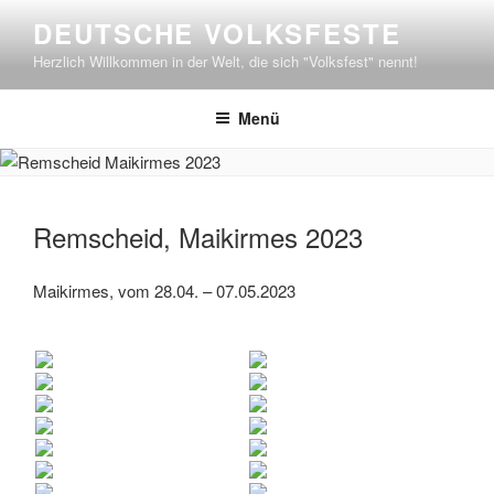
Zum
DEUTSCHE VOLKSFESTE
Inhalt
Herzlich Willkommen in der Welt, die sich "Volksfest" nennt!
springen
Menü
Remscheid, Maikirmes 2023
Maikirmes, vom 28.04. – 07.05.2023