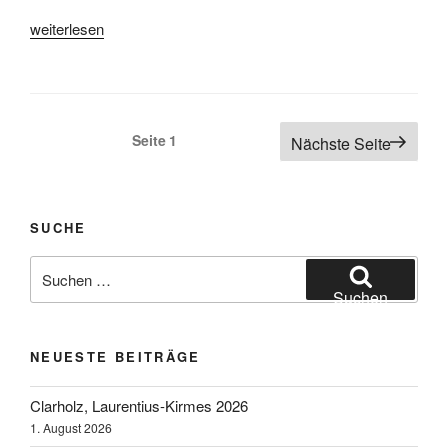
„Leer,
weiterlesen
505
Jahre
Gallimarkt
2013“
Seitennummerierung
Seite
1
Nächste Seite
der
Beiträge
SUCHE
Suchen
nach:
Suchen
NEUESTE BEITRÄGE
Clarholz, Laurentius-Kirmes 2026
1. August 2026