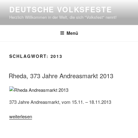
Zum
DEUTSCHE VOLKSFESTE
Inhalt
Herzlich Willkommen in der Welt, die sich "Volksfest" nennt!
springen
Menü
SCHLAGWORT:
2013
Rheda, 373 Jahre Andreasmarkt 2013
373 Jahre Andreasmarkt, vom 15.11. – 18.11.2013
„Rheda,
weiterlesen
373
Jahre