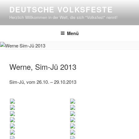
Zum
DEUTSCHE VOLKSFESTE
Inhalt
Herzlich Willkommen in der Welt, die sich "Volksfest" nennt!
springen
Menü
Werne, Sim-Jü 2013
Sim-Jü, vom 26.10. – 29.10.2013