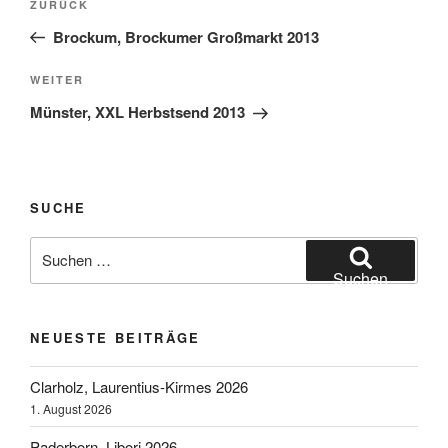
Vorheriger
ZURÜCK
Beitrag
Brockum, Brockumer Großmarkt 2013
Nächster
WEITER
Beitrag
Münster, XXL Herbstsend 2013
SUCHE
Suchen
nach:
Suchen
NEUESTE BEITRÄGE
Clarholz, Laurentius-Kirmes 2026
1. August 2026
Paderborn, Libori 2026