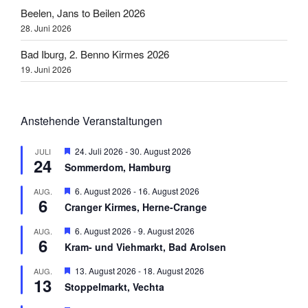
Beelen, Jans to Beilen 2026
28. Juni 2026
Bad Iburg, 2. Benno Kirmes 2026
19. Juni 2026
Anstehende Veranstaltungen
H
24. Juli 2026
-
30. August 2026
JULI
24
e
Sommerdom, Hamburg
r
v
H
6. August 2026
-
16. August 2026
AUG.
o
6
e
r
Cranger Kirmes, Herne-Crange
r
g
v
e
H
6. August 2026
-
9. August 2026
AUG.
o
h
6
e
r
Kram- und Viehmarkt, Bad Arolsen
o
r
g
b
v
e
H
13. August 2026
-
18. August 2026
AUG.
e
o
h
13
e
n
r
Stoppelmarkt, Vechta
o
r
g
b
v
e