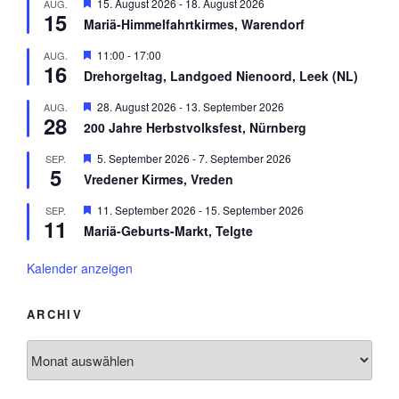
H
15. August 2026
-
18. August 2026
AUG.
e
o
h
15
e
n
r
Mariä-Himmelfahrtkirmes, Warendorf
o
r
g
b
v
e
H
11:00
-
17:00
AUG.
e
o
h
16
e
n
r
Drehorgeltag, Landgoed Nienoord, Leek (NL)
o
r
g
b
v
e
H
28. August 2026
-
13. September 2026
AUG.
e
o
h
28
e
n
r
200 Jahre Herbstvolksfest, Nürnberg
o
r
g
b
v
e
H
5. September 2026
-
7. September 2026
SEP.
e
o
h
5
e
n
r
Vredener Kirmes, Vreden
o
r
g
b
v
e
H
11. September 2026
-
15. September 2026
SEP.
e
o
h
11
e
n
r
Mariä-Geburts-Markt, Telgte
o
r
g
b
v
e
e
o
Kalender anzeigen
h
n
r
o
g
b
e
ARCHIV
e
h
n
o
Archiv
b
e
n