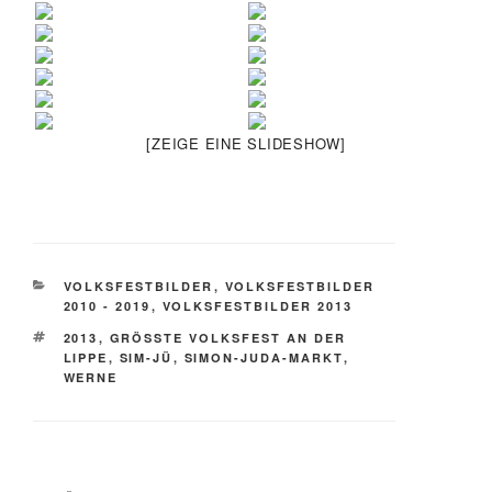
[ZEIGE EINE SLIDESHOW]
KATEGORIEN
VOLKSFESTBILDER
,
VOLKSFESTBILDER
2010 - 2019
,
VOLKSFESTBILDER 2013
SCHLAGWÖRTER
2013
,
GRÖSSTE VOLKSFEST AN DER L
IPPE
,
SIM-JÜ
,
SIMON-JUDA-MARKT
,
WERNE
Beitragsnavigation